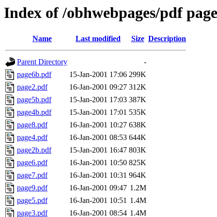
Index of /obhwebpages/pdf page
Name
Last modified
Size
Description
Parent Directory
-
page6b.pdf
15-Jan-2001 17:06
299K
page2.pdf
16-Jan-2001 09:27
312K
page5b.pdf
15-Jan-2001 17:03
387K
page4b.pdf
15-Jan-2001 17:01
535K
page8.pdf
16-Jan-2001 10:27
638K
page4.pdf
16-Jan-2001 08:53
644K
page2b.pdf
15-Jan-2001 16:47
803K
page6.pdf
16-Jan-2001 10:50
825K
page7.pdf
16-Jan-2001 10:31
964K
page9.pdf
16-Jan-2001 09:47
1.2M
page5.pdf
16-Jan-2001 10:51
1.4M
page3.pdf
16-Jan-2001 08:54
1.4M