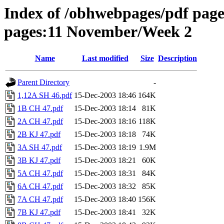
Index of /obhwebpages/pdf pages
pages:11 November/Week 2
Name
Last modified
Size
Description
Parent Directory
-
1,12A SH 46.pdf
15-Dec-2003 18:46
164K
1B CH 47.pdf
15-Dec-2003 18:14
81K
2A CH 47.pdf
15-Dec-2003 18:16
118K
2B KJ 47.pdf
15-Dec-2003 18:18
74K
3A SH 47.pdf
15-Dec-2003 18:19
1.9M
3B KJ 47.pdf
15-Dec-2003 18:21
60K
5A CH 47.pdf
15-Dec-2003 18:31
84K
6A CH 47.pdf
15-Dec-2003 18:32
85K
7A CH 47.pdf
15-Dec-2003 18:40
156K
7B KJ 47.pdf
15-Dec-2003 18:41
32K